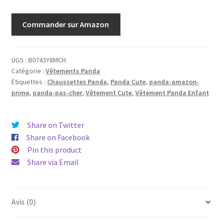
Commander sur Amazon
UGS :
B0743Y8MCH
Catégorie :
Vêtements Panda
Étiquettes :
Chaussettes Panda
,
Panda Cute
,
panda-amazon-
prime
,
panda-pas-cher
,
Vêtement Cute
,
Vêtement Panda Enfant
Share on Twitter
Share on Facebook
Pin this product
Share via Email
Avis (0)