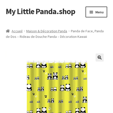
My Little Panda.shop
Aller
Aller
Menu
à
au
la
contenu
Accueil
navigation
Accueil
Maison & Décoration Panda
Panda de Face, Panda
de Dos – Rideau de Douche Panda – Décoration Kawaii
Boutique
Commande
Mon compte
Page d’exemple
Panier