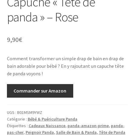
Capuche « Tête de
panda » – Rose
9,90
€
Comment transformer un simple drap de bain en drap de
bain adorable pour bébé ? En y rajoutant un capuche tête
de panda voyons !
Commander sur Amazon
UGS :
B01MSM9YWZ
Catégorie :
Bébé & Puériculture Panda
Étiquettes :
Cadeaux Naissance
,
panda-amazon-prime
,
panda-
pas-cher
,
Peignoir Panda
,
Salle de Bain & Panda
,
Tête de Panda