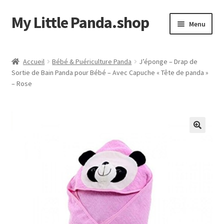
My Little Panda.shop
Aller
Aller
Menu
à
au
la
contenu
Accueil
navigation
Accueil
Bébé & Puériculture Panda
J’éponge – Drap de
Sortie de Bain Panda pour Bébé – Avec Capuche « Tête de panda »
Boutique
– Rose
Commande
Mon compte
Page d’exemple
Panier