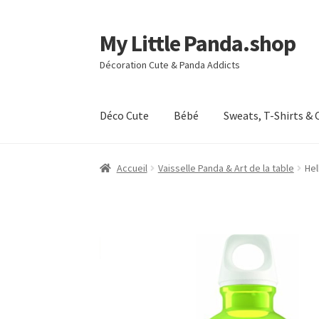
My Little Panda.shop
Aller
Aller
à
au
Décoration Cute & Panda Addicts
la
contenu
navigation
Déco Cute
Bébé
Sweats, T-Shirts & 
Accueil
Boutique
Commande
Mon compte
Pag
Accueil
Vaisselle Panda & Art de la table
Hel