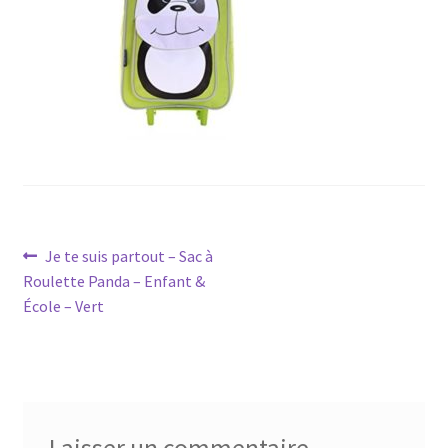
Navigation
Article
Je te suis partout – Sac à
précédent :
Roulette Panda – Enfant &
de
École – Vert
l’article