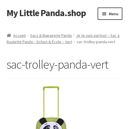
My Little Panda.shop
Aller
Aller
Menu
à
au
la
contenu
Accueil
navigation
Accueil
Sacs & Bagagerie Panda
Je te suis partout – Sac à
Roulette Panda – Enfant & École – Vert
sac-trolley-panda-vert
Boutique
Commande
sac-trolley-panda-vert
Mon compte
Page d’exemple
Panier