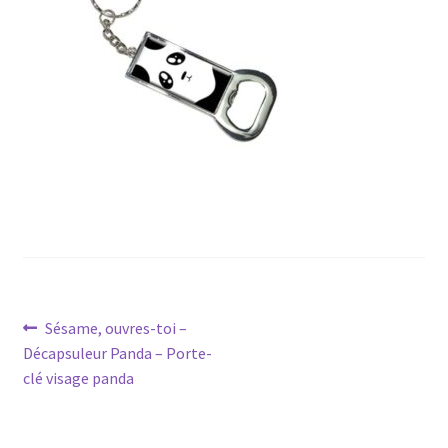
Navigation
Article
Sésame, ouvres-toi –
précédent :
Décapsuleur Panda – Porte-
de
clé visage panda
l’article