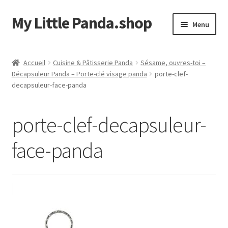
My Little Panda.shop
Aller
Aller
Menu
à
au
la
contenu
Accueil
navigation
Accueil
Cuisine & Pâtisserie Panda
Sésame, ouvres-toi –
Décapsuleur Panda – Porte-clé visage panda
porte-clef-
Boutique
decapsuleur-face-panda
Commande
porte-clef-decapsuleur-
Mon compte
face-panda
Page d’exemple
Panier