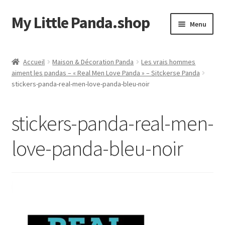
My Little Panda.shop
Aller
Aller
Menu
à
au
la
contenu
Accueil
navigation
Accueil
Maison & Décoration Panda
Les vrais hommes
aiment les pandas – « Real Men Love Panda » – Sitckerse Panda
Boutique
stickers-panda-real-men-love-panda-bleu-noir
Commande
stickers-panda-real-men-
Mon compte
love-panda-bleu-noir
Page d’exemple
Panier