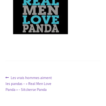
Navigation
Article
Les vrais hommes aiment
précédent :
les pandas – « Real Men Love
de
Panda » – Sitckerse Panda
l’article