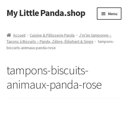
My Little Panda.shop
Aller
Aller
Menu
à
au
la
contenu
Accueil
navigation
Accueil
Cuisine & Pâtisserie Panda
J’m’en tamponne –
Tapons à Biscuits – Panda, Zèbre, Éléphant & Singe
tampons-
Boutique
biscuits-animaux-panda-rose
Commande
tampons-biscuits-
Mon compte
animaux-panda-rose
Page d’exemple
Panier