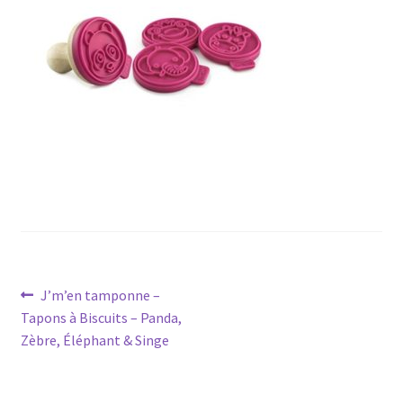
Navigation
Article
J’m’en tamponne –
précédent :
Tapons à Biscuits – Panda,
de
Zèbre, Éléphant & Singe
l’article